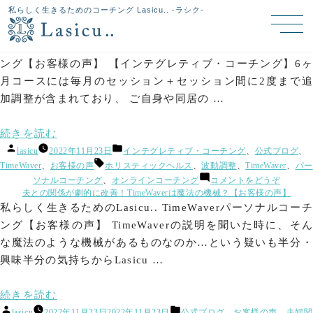
タグアーカイブ:
ホリスティックヘルス
私らしく生きるためのコーチング Lasicu.. -ラシク-
急な発熱と喉の痛みがTimeWaver調整後にピタッとおさまりビックリ！【お客様
の声】
私らしく生きるためのLasicu.. TimeWaverパーソナルコーチ
ング【お客様の声】 【インテグレティブ・コーチング】6ヶ
月コースには毎月のセッション＋セッション間に2度まで追
加調整が含まれており、 ご自身や同居の …
“急
続きを読む
投
カ
な
lasicu
2022年11月23日
インテグレティブ・コーチング
、
公式ブログ
、
稿
テ
タ
TimeWaver
、
お客様の声
ホリスティックヘルス
、
波動調整
、
TimeWaver
、
パー
発
者:
ゴ
グ:
(急
ソナルコーチング
、
オンラインコーチング
コメントをどうぞ
熱
リ
な
夫との関係が劇的に改善！TimeWaverは魔法の機械？【お客様の声】
ー:
と
発
私らしく生きるためのLasicu.. TimeWaverパーソナルコーチ
熱
喉
ング【お客様の声】 TimeWaverの説明を聞いた時に、そん
と
の
喉
な魔法のような機械があるものなのか…という疑いも半分・
の
痛
興味半分の気持ちからLasicu …
痛
み
み
が
が
“夫
続きを読む
TimeWav
TimeWaver
投
カ
と
lasicu
2022年11月23日
2022年11月23日
公式ブログ
、
お客様の声
、
夫婦関