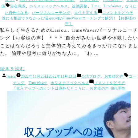
調
稿
テ
調
タ
係
潜在意識
、
ホリスティックヘルス
、
波動調整
、
Time
、
TimeWaver
、
なりた
の
整
者:
ゴ
グ:
(
後
整
い自分になる
、
パーソナルコーチング
、
人生を変える
コメントをどうぞ
関
リ
と
に
誰にも相談できなかった悩みの種がTimeWaverコーチングで解消！【お客様の
後
ー:
係
の
ピ
声】
に
関
タ
が
私らしく生きるためのLasicu.. TimeWaverパーソナルコーチ
係
ッ
ピ
劇
ング【お客様の声】 ＊＊＊ 自分がみたい世界や体験したい
が
と
タ
劇
的
ことはなんだろうと主体的に考えてみるきっかけになりまし
お
的
ッ
さ
に
た。 論理や思考に偏りがちな人に、「わ …
に
ま
と
改
改
り
お
善
ビ
“誰
善！
続きを読む
Ti
ッ
さ
投
カ
タ
に
TimeWaver
lasicu
2022年11月23日
2022年11月23日
公式ブログ
、
お客様の声
コー
は
ク
稿
テ
グ:
(誰
ま
チング
、
TimeWaver
、
ホリスティックヘルス
コメントをどうぞ
も
魔
は
リ！
者:
ゴ
に
「収入アップへのヒントは意外なところに」お客様の声 40代男性
法
り
【お
相
魔
リ
も
の
客
ビ
ー:
相
談
法
機
様
談
ッ
械
で
の
の
で
【
声】)
ク
き
機
き
客
リ！
な
な
械？
様
か
の
【お
か
【お
っ
声
客
た
っ