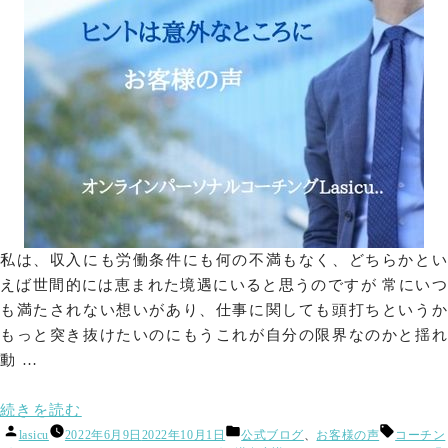
客
悩
様
た
様
み
の
悩
の
の
声】”
種
み
声】”
が
の
の
の
TimeWa
種
コ
ー
が
チ
TimeWaver
ン
グ
コ
で
ー
解
チ
消！
私は、収入にも労働条件にも何の不満もなく、どちらかとい
【お
ン
えば世間的には恵まれた境遇にいると思うのですが 常にいつ
客
グ
様
も満たされない想いがあり、仕事に関しても頭打ちというか
の
で
もっと突き抜けたいのにもうこれが自分の限界なのかと揺れ
声】)
解
動 …
消！
【お
“「収
続きを読む
客
投
カ
タ
入
lasicu
2022年6月9日
2022年10月1日
公式ブログ
、
お客様の声
コーチン