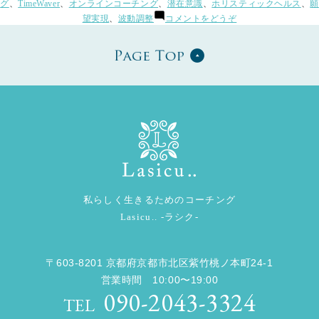
様
稿
テ
グ:
グ
、
TimeWaver
、
オンラインコーチング
、
潜在意識
、
ホリスティックヘルス
、
願
ア
者:
ゴ
(「収
の
望実現
、
波動調整
コメントをどうぞ
ッ
リ
入
声】”
ー:
ア
プ
の
ッ
へ
プ
の
へ
の
ヒ
ヒ
ン
ン
ト
ト
は
は
意
意
外
な
外
と
私らしく生きるためのコーチング
な
こ
Lasicu.. -ラシク-
と
ろ
に」
こ
お
ろ
客
〒603-8201 京都府京都市北区紫竹桃ノ本町24-1
様
に」
営業時間 10:00〜19:00
の
090-2043-3324
お
声
TEL
客
40