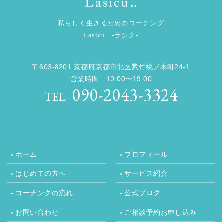
人
ス
人
ト
私らしく生きるためのコーチング
ス
レ
Lasicu.. -ラシク-
ト
ス
も
レ
激
ス
減！
〒603-8201 京都府京都市北区紫竹桃ノ本町24-1
も
【お
営業時間 10:00〜19:00
客
激
090-2043-3324
様
TEL
減！
の
声】)
【お
客
様
の
ホーム
プロフィール
声】”
の
はじめての方へ
サービス紹介
コーチングの流れ
公式ブログ
お問い合わせ
ご相談予約お申し込み