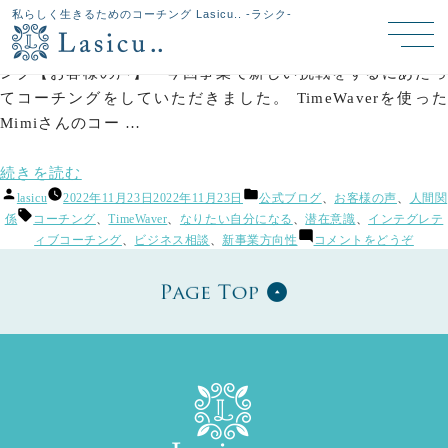
タグアーカイブ:
新事業方向性
私らしく生きるためのコーチング Lasicu.. -ラシク-
新事業の方向性が定まり、対人ストレスも激減！【お客様の声】
私らしく生きるためのLasicu.. TimeWaverパーソナルコーチ
ング【お客様の声】 今回事業で新しい挑戦をするにあたっ
てコーチングをしていただきました。 TimeWaverを使った
Mimiさんのコー …
“新
続きを読む
投
カ
事
lasicu
2022年11月23日
2022年11月23日
公式ブログ
、
お客様の声
、
人間関
稿
テ
タ
係
コーチング
、
TimeWaver
、
なりたい自分になる
、
潜在意識
、
インテグレテ
業
者:
ゴ
グ:
(新
ィブコーチング
、
ビジネス相談
、
新事業方向性
コメントをどうぞ
の
リ
事
ー:
方
業
の
向
方
性
向
性
が
が
定
定
ま
ま
り、
り、
対
対