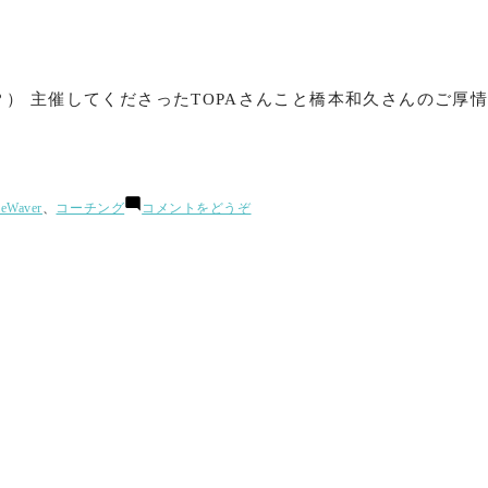
名
改
名)
？） 主催してくださったTOPAさんこと橋本和久さんのご厚情
(「自
eWaver
、
コーチング
コメントをどうぞ
分
史
上
最
高
の
自
分
に
な
る」
方
法
と