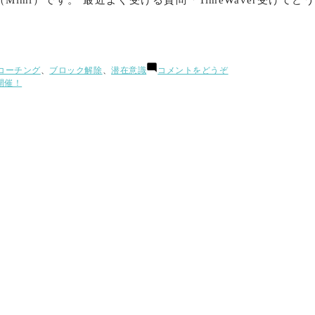
mi）です。 最近よく受ける質問「TimeWaver受けてどう
(橋
コーチング
、
ブロック解除
、
潜在意識
コメントをどうぞ
爪
開催！
仁
美
の
TimeWaver
体
験
記
①
本
名？
通
称
名？
か
ら
の
法
人