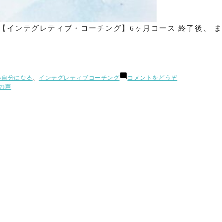
の【インテグレティブ・コーチング】6ヶ月コース 終了後、 ま
(TimeWaver
い自分になる
、
インテグレティブコーチング
コメントをどうぞ
セ
の声
ッ
シ
ョ
ン
【単
発
オ
プ
シ
ョ
ン】)