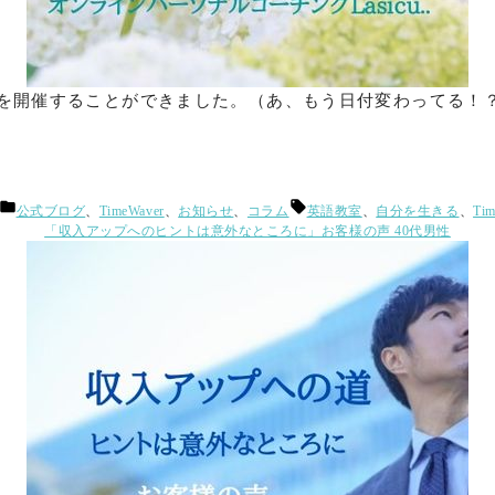
話会を開催することができました。（あ、もう日付変わってる！
カ
タ
公式ブログ
、
TimeWaver
、
お知らせ
、
コラム
英語教室
、
自分を生きる
、
Tim
テ
グ:
「収入アップへのヒントは意外なところに」お客様の声 40代男性
ゴ
リ
ー: