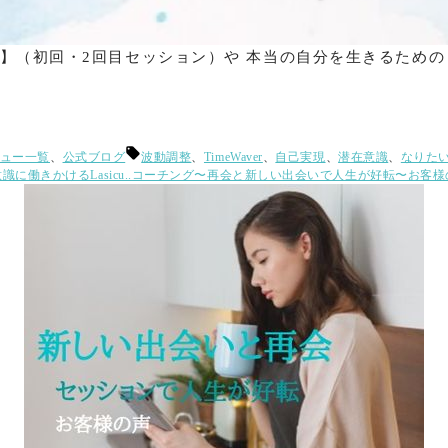
ラン】（初回・2回目セッション）や 本当の自分を生きるため
タ
ュー一覧
、
公式ブログ
波動調整
、
TimeWaver
、
自己実現
、
潜在意識
、
なりた
グ:
意識に働きかけるLasicu..コーチング〜再会と新しい出会いで人生が好転〜お客様