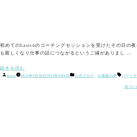
の
初めてのLasicuのコーチングセッションを受けたその日
も親しくなり仕事の話につながるというご縁がありまし …
“無
続きを読む
投
カ
タ
意
lasicu
2022年5月30日
2022年6月6日
公式ブログ
、
お客様の声
パーソ
稿
テ
グ:
識
者:
ゴ
気づい
に
リ
ー:
働
き
か
け
る
Lasicu..