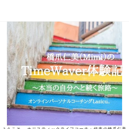
タグアーカイブ:
TimeWaver
橋爪仁美のTimeWaver体験記① 本名？通称名？からの法人名改名