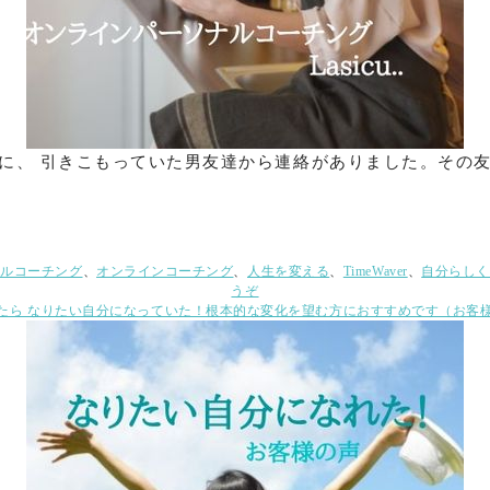
の夜に、 引きこもっていた男友達から連絡がありました。そ
ナルコーチング
、
オンラインコーチング
、
人生を変える
、
TimeWaver
、
自分らしく
(無
うぞ
意
たら なりたい自分になっていた！根本的な変化を望む方におすすめです（お客
識
に
働
き
か
け
る
Lasicu..
コ