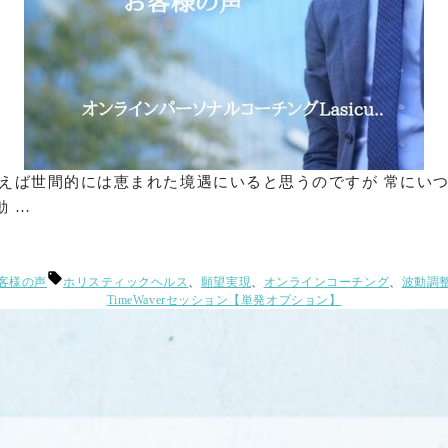
えば世間的には恵まれた境遇にいると思うのですが 常にい
 …
タ
客様の声
ホリスティックヘルス
、
願望実現
、
オンラインコーチング
、
波動調
グ:
TimeWaverセッション【単発オプション】