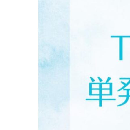
ン
の
ト
は
意
外
な
と
こ
ろ
に」
お
客
様
の
声
40
代
男