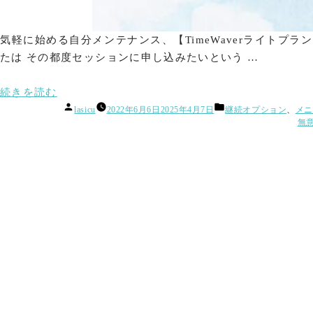
気軽に始める自分メンテナンス、【TimeWaverライトプ
たは その都度セッションに申し込みたいという …
“TimeWaver
続きを読む
投
カ
セ
lasicu
2022年6月6日
2025年4月7日
継続オプション
、
メニ
稿
テ
無
ッ
者:
ゴ
シ
リ
ー:
ョ
ン
【単
発
オ
プ
シ
ョ
ン】”