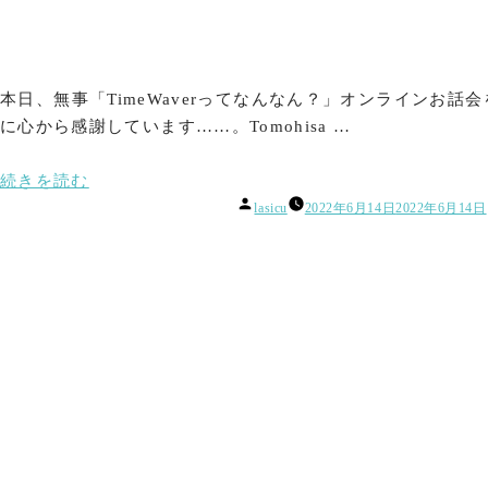
か
ら
の
法
本日、無事「TimeWaverってなんなん？」オンラインお
人
に心から感謝しています……。Tomohisa …
名
改
“「自
続きを読む
名”
投
分
lasicu
2022年6月14日
2022年6月14日
の
稿
史
者:
上
最
高
の
自
分
に
な
る」