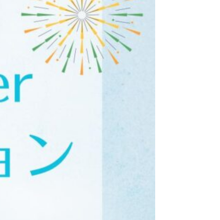
は
意
外
な
と
こ
ろ
に」
お
客
様
の
声
40
代
男
性)