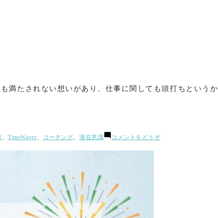
は？
「TimeWaver
っ
て
な
ん
な
ん？」
お
話
つも満たされない想いがあり、仕事に関しても頭打ちというか
会
無
事
開
催！)
(「収
整
、
TimeWaver
、
コーチング
、
潜在意識
コメントをどうぞ
入
ア
ッ
プ
へ
の
ヒ
ン
ト