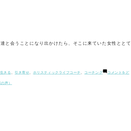
の友達と会うことになり出かけたら、そこに来ていた女性ととて
生きる
、
引き寄せ
、
ホリスティックライフコーチ
、
コーチング
コメントをど
様の声）