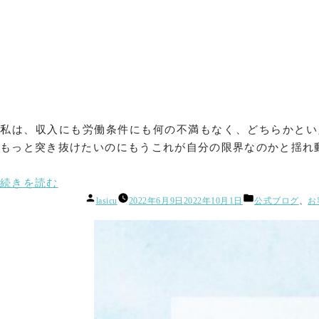
方
法
と
は？
「TimeWaver
っ
て
私は、収入にも労働条件にも何の不満もなく、どちらかとい
な
もっと突き抜けたいのにもうこれが自分の限界なのかと揺れ動
ん
な
“「収
続きを読む
ん？」
投
カ
入
lasicu
2022年6月9日
2022年10月1日
公式ブログ
、
お
お
稿
テ
ア
者:
ゴ
話
ッ
リ
会
ー:
プ
無
へ
事
の
開
ヒ
催！”