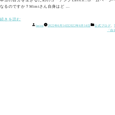
本当の自分を生きるためのコーチングLasicu..ホームページ
なるのですか？Mimiさん自身はど …
“橋
続きを読む
投
カ
爪
lasicu
2022年6月14日
2022年6月14日
公式ブログ
、
稿
テ
「自
仁
者:
ゴ
美
リ
ー:
の
TimeWaver
体
験
記
①
本
名？
通
称
名？